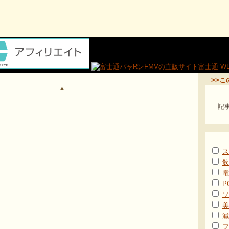
>>
▲
記
ス
飲
電
P
ソ
美
減
フ