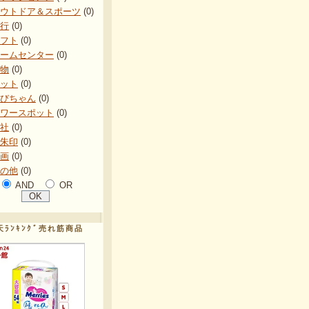
ウトドア＆スポーツ
(0)
行
(0)
フト
(0)
ームセンター
(0)
物
(0)
ット
(0)
びちゃん
(0)
ワースポット
(0)
社
(0)
朱印
(0)
画
(0)
の他
(0)
AND
OR
天ﾗﾝｷﾝｸﾞ売れ筋商品