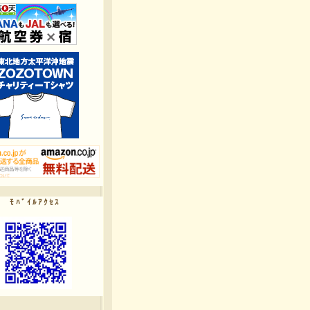
ﾓﾊﾞｲﾙｱｸｾｽ