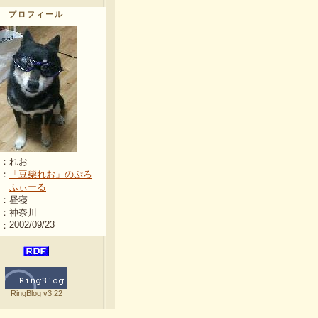
プロフィール
：
れお
：
「豆柴れお」のぷろ
ふぃーる
：
昼寝
：
神奈川
2002/09/23
：
RingBlog v3.22