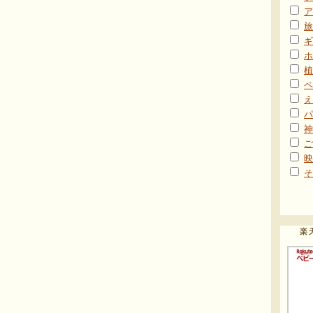
ア
旅
ギ
ホ
植
ペ
え
パ
神
ご
映
そ
楽