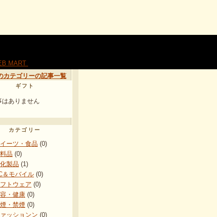
このカテゴリーの記事一覧
ギフト
事はありません
カテゴリー
イーツ・食品
(0)
料品
(0)
化製品
(1)
C＆モバイル
(0)
フトウェア
(0)
容・健康
(0)
煙・禁煙
(0)
ァッションン
(0)